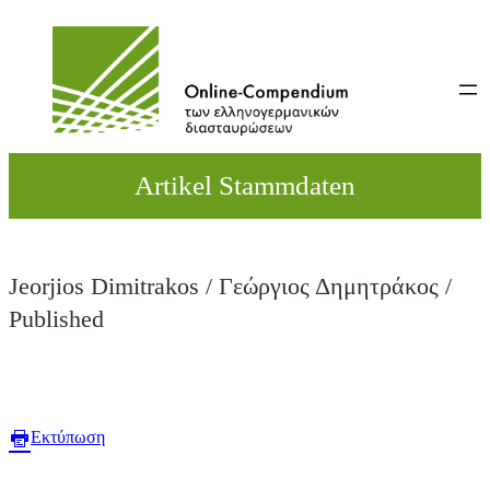
Direkt
zum
Inhalt
wechseln
Artikel Stammdaten
Jeorjios Dimitrakos / Γεώργιος Δημητράκος /
Published
Εκτύπωση