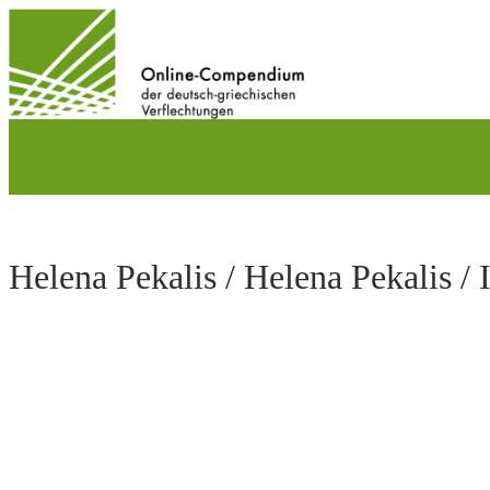
Direkt
zum
Inhalt
wechseln
Helena Pekalis / Helena Pekalis / 