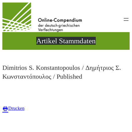
Direkt
zum
Inhalt
wechseln
Artikel Stammdaten
Dimitrios S. Konstantopoulos / Δημήτριος Σ.
Κωνσταντόπουλος / Published
Drucken