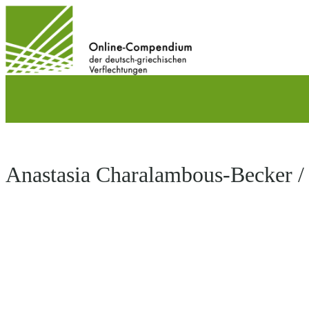
Direkt
zum
Inhalt
wechseln
Anastasia Charalambous-Becker /