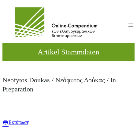
Direkt
zum
Inhalt
wechseln
Artikel Stammdaten
Neofytos Doukas / Νεόφυτος Δούκας / In
Preparation
Εκτύπωση