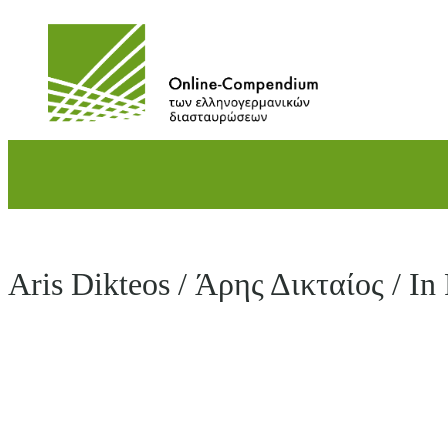
Direkt
zum
Inhalt
wechseln
Aris Dikteos / Άρης Δικταίος / In