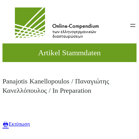
Direkt
zum
Inhalt
wechseln
Artikel Stammdaten
Panajotis Kanellopoulos / Παναγιώτης
Κανελλόπουλος / In Preparation
Εκτύπωση