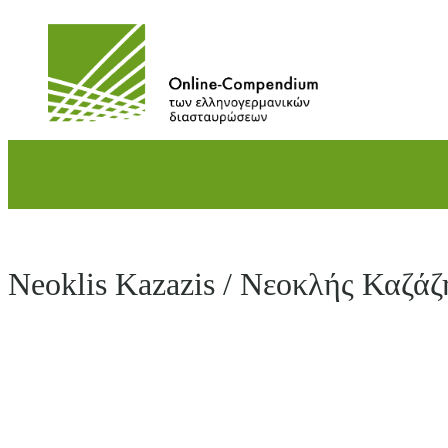
Direkt
zum
Inhalt
wechseln
Neoklis Kazazis / Νεοκλής Καζάζη