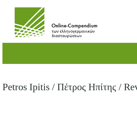
Direkt
zum
Inhalt
wechseln
Petros Ipitis / Πέτρος Ηπίτης / Re