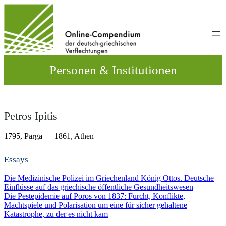
Direkt
zum
Inhalt
wechseln
Personen & Institutionen
Petros Ipitis
1795,
Parga
— 1861,
Athen
Essays
Die Medizinische Polizei im Griechenland König Ottos. Deutsche
Einflüsse auf das griechische öffentliche Gesundheitswesen
Die Pestepidemie auf Poros von 1837: Furcht, Konflikte,
Machtspiele und Polarisation um eine für sicher gehaltene
Katastrophe, zu der es nicht kam