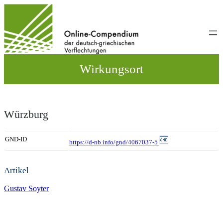
Direkt
zum
Inhalt
wechseln
Wirkungsort
Würzburg
GND-ID
https://d-nb.info/gnd/4067037-5
Artikel
Gustav Soyter