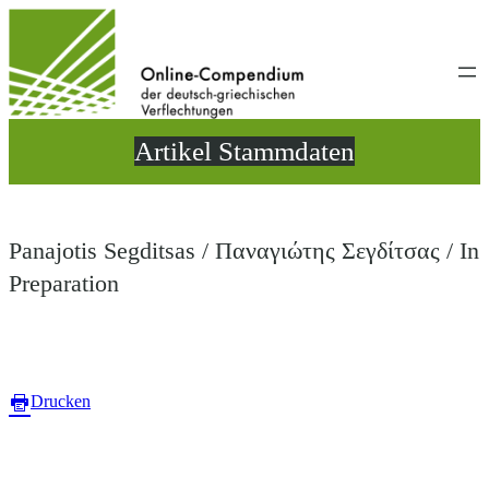
Direkt
zum
Inhalt
wechseln
Artikel Stammdaten
Panajotis Segditsas / Παναγιώτης Σεγδίτσας / In
Preparation
Drucken